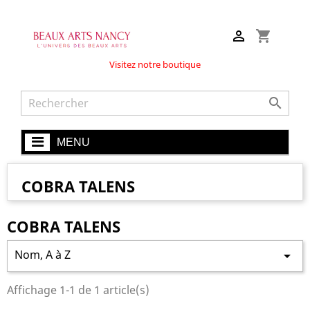

shopping_cart
Visitez notre boutique

MENU
COBRA TALENS
COBRA TALENS
Nom, A à Z

Affichage 1-1 de 1 article(s)