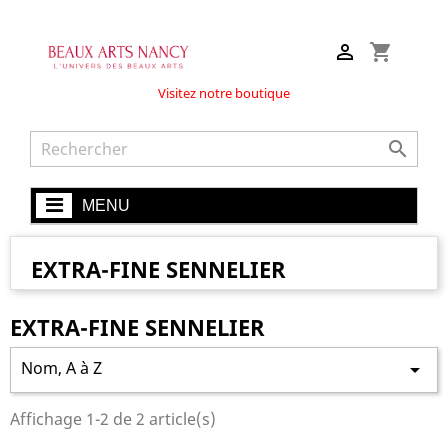

shopping_cart
Visitez notre boutique

MENU
EXTRA-FINE SENNELIER
EXTRA-FINE SENNELIER
Nom, A à Z

Affichage 1-2 de 2 article(s)